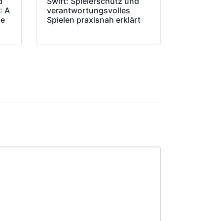
d
Swift: Spielerschutz und
: A
verantwortungsvolles
de
Spielen praxisnah erklärt