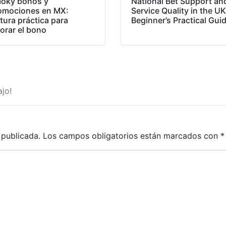
oky bonos y
National Bet Support an
omociones en MX:
Service Quality in the UK
tura práctica para
Beginner’s Practical Gui
lorar el bono
jo!
 publicada.
Los campos obligatorios están marcados con
*