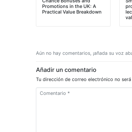
Chance Bonuses and
Sm
Promotions in the UK: A
pr
Practical Value Breakdown
lec
va
Aún no hay comentarios, ¡añada su voz aba
Añadir un comentario
Tu dirección de correo electrónico no será
C
o
m
e
n
t