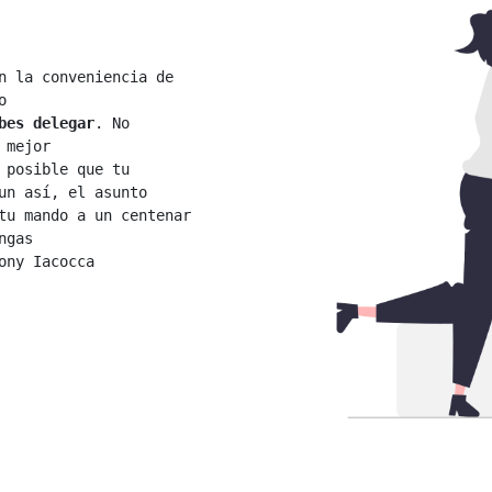
n la conveniencia de 


bes delegar
. No 
mejor

 posible que tu 
un así, el asunto

tu mando a un centenar 
gas

ny Iacocca
