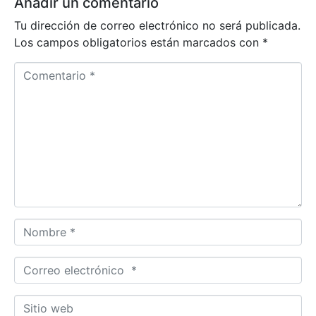
Añadir un comentario
Tu dirección de correo electrónico no será publicada.
Los campos obligatorios están marcados con
*
C
o
m
e
n
t
a
r
i
o
N
*
o
m
C
b
o
r
r
S
e
r