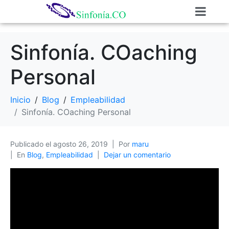
Sinfonía. COaching
Personal
Inicio
Blog
Empleabilidad
Sinfonía. COaching Personal
Publicado el
agosto 26, 2019
Por
maru
En
Blog
,
Empleabilidad
Dejar un comentario