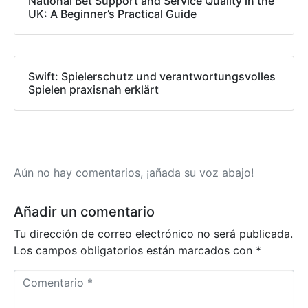
National Bet Support and Service Quality in the
UK: A Beginner’s Practical Guide
Swift: Spielerschutz und verantwortungsvolles
Spielen praxisnah erklärt
Aún no hay comentarios, ¡añada su voz abajo!
Añadir un comentario
Tu dirección de correo electrónico no será publicada.
Los campos obligatorios están marcados con
*
C
o