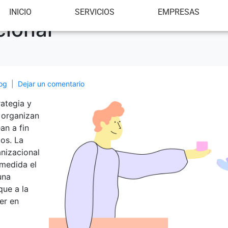
INICIO
SERVICIOS
EMPRESAS
cional
og
Dejar un comentario
rategia y
 organizan
an a fin
tos. La
anizacional
 medida el
una
que a la
er en