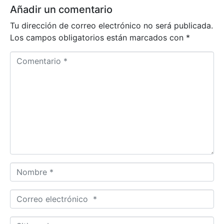
Añadir un comentario
Tu dirección de correo electrónico no será publicada.
Los campos obligatorios están marcados con
*
C
o
m
e
n
t
a
r
i
o
N
*
o
m
C
b
o
r
r
S