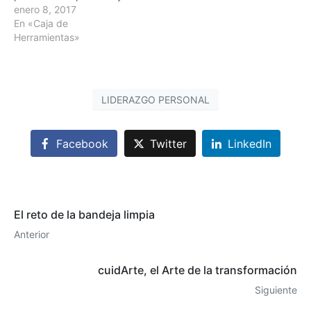
profesional, uno de los
enero 8, 2017
documentos más
En «Caja de
importantes a la hora de
Herramientas»
presentar nuestras
credenciales, en ella
plasmamos nuestra
identidad pública o marca
LIDERAZGO PERSONAL
personal. Este
documento es
equivalente a la
Facebook
Twitter
LinkedIn
propuesta de valor de…
El reto de la bandeja limpia
Anterior
cuidArte, el Arte de la transformación
Siguiente