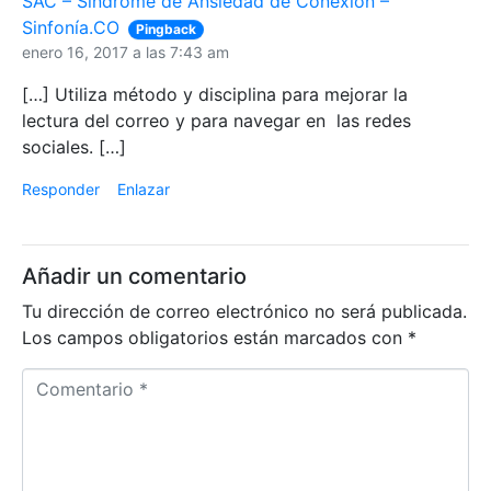
SAC – Síndrome de Ansiedad de Conexión –
Sinfonía.CO
Pingback
enero 16, 2017 a las 7:43 am
[…] Utiliza método y disciplina para mejorar la
lectura del correo y para navegar en las redes
sociales. […]
Responder
Enlazar
Añadir un comentario
Tu dirección de correo electrónico no será publicada.
Los campos obligatorios están marcados con
*
C
o
m
e
n