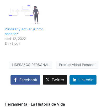
mirando el celular? ¿Te
abruma el número de
correos que tienes sin
leer? ¿Mientras vas…
Priorizar y actuar ¿Cómo
hacerlo?
abril 12, 2022
En «Blog»
LIDERAZGO PERSONAL
Productividad Personal
Facebook
Twitter
LinkedIn
Herramienta - La Historia de Vida