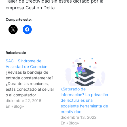
Taller de Efectividad sin estrés dictado por la
empresa Gestión Delta
Comparte esto:
Relacionado
SAC – Síndrome de
Ansiedad de Conexión
¿Revisas la bandeja de
entrada constantemente?
¿Durante las reuniones,
¿Saturado de
estás conectado al celular
información? La privación
o al computador
de lectura es una
revisando los correos o
diciembre 22, 2016
excelente herramienta de
mensajes que te llegan?
En «Blog»
creatividad
¿Durante el almuerzo con
diciembre 13, 2022
la familia o con amigos,
En «Blog»
estás constantemente