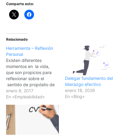
Comparte esto:
Relacionado
Herramienta – Reflexión
Personal
Existen diferentes
momentos en la vida,
que son propicios para
Delegar fundamento del
reflexionar sobre el
liderazgo efectivo
sentido de propósito de
enero 18, 2026
nuestra existencia. Estas
enero 9, 2017
En «Blog»
evaluaciones,
En «Empleabilidad»
generalmente se
presentan en aquellas
etapas que marcan
nuestro camino. Algunas
de ellas son: el fin de la
etapa escolar, momento