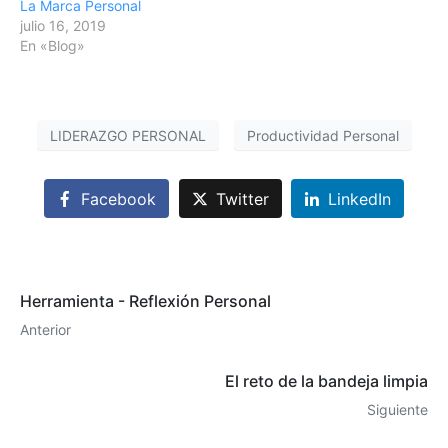
La Marca Personal
en el que nos sentimos
julio 16, 2019
mayores y debemos…
En «Blog»
LIDERAZGO PERSONAL
Productividad Personal
Facebook
Twitter
LinkedIn
Herramienta - Reflexión Personal
Anterior
El reto de la bandeja limpia
Siguiente