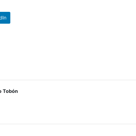
dIn
lo Tobón