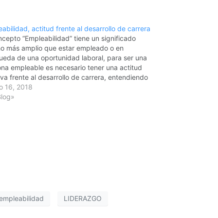
abilidad, actitud frente al desarrollo de carrera
ncepto “Empleabilidad” tiene un significado
o más amplio que estar empleado o en
eda de una oportunidad laboral, para ser una
na empleable es necesario tener una actitud
iva frente al desarrollo de carrera, entendiendo
estamos en un mercado laboral cada vez más
o 16, 2018
ente y que competimos ofreciendo…
Blog»
empleabilidad
LIDERAZGO